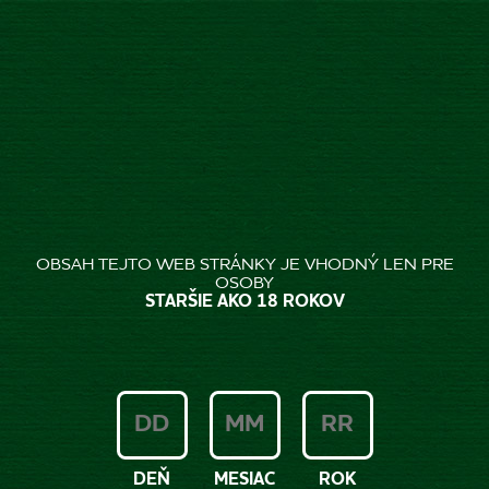
SK
MÁME NAŠĽAPANÚ
NOVINKU! PRICHÁDZA
ZLATÝ BAŽANT RADLER
OBSAH TEJTO WEB STRÁNKY JE VHODNÝ LEN PRE
OSOBY
0,0% ŠPORT
STARŠIE AKO 18 ROKOV
Zlatý Bažant je v novej fľaši, no chuť ostáva rovnako skvelá...
VIAC
DEŇ
MESIAC
ROK