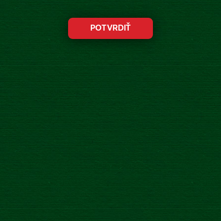
ZLATÝ BAŽANT JE OPÄŤ ZLATÝ
Viac
NA VŠETKO, ČO JE TAKÉ NAŠE
Zlatý Bažant oslavuje všetko, čo je také...naše!
Viac