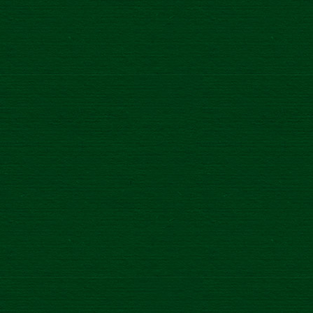
Zlatý Bažant
Grapefruit rozmarín
Zlatý Bažant
Ananás a Kokosová voda
Zlatý Bažant
’73
VŠETKY PRODUKTY