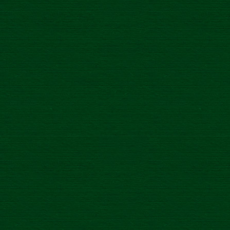
Zlatý Bažant Radler 0,0% Citrón – Baza – Mäta Light v sebe
ukrýva dokonalú harmóniu sviežich chutí citróna, bazy a
mäty. Toto 100% prírodné ovocné osvieženie obsahuje o
30% menej cukru v porovnaní s klasickou verziou, a to bez
obsahu akýchkoľvek umelých sladidiel, farbív alebo
konzervantov. Zlatý Bažant Radler 0,0% Citrón – Baza –
Mäta Light je vďaka svojmu prírodnému zloženiu a
zníženému obsahu cukru určený pre všetkých aktívnych
ľudí, ktorí sledujú zloženie svojej stravy a kladú dôraz na
znižovanie podielu cukru.
Ak preferujete niečo ovocnejšie, máme pre Vás Zlatý Bažant
Radler 0,0% Levanduľa & Čierna Ríbezľa Light, ktorá Vás
dostane svojou ríbezľovou chuťou.
Zlatý Bažant Radler 0,0% Levanduľa & Čierna Ríbezľa
Light
predstavuje spojenie dvoch nezameniteľných chutí -
voňavej levandule a sviežej ríbezle so zníženým obsahom
cukru a to až o 30%. Vychutnajte si 100% prírodný nápoj
bez obsahu umelých sladidiel, farbív a konzervantov