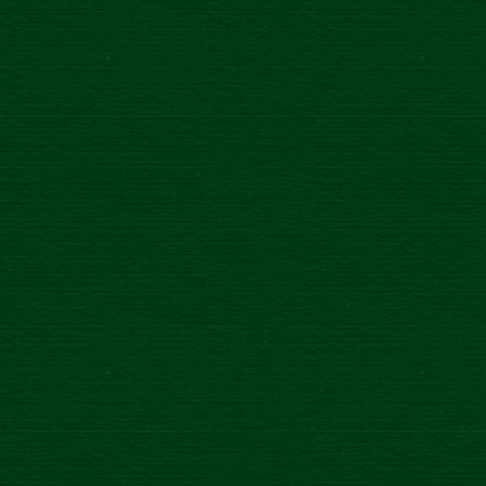
inšpirovaný tradičnými receptami domácich sirupov našich
starých mám.
Zlatý Bažant Radler 0,0% Levanduľa & Čierna Ríbezľa Light
je dostupný v 500 ml plechovkách, odporúčaná
maloobchodná cena je 0,92 €.
SPÄŤ NA VRCH
Zásady ochrany osobných údajov