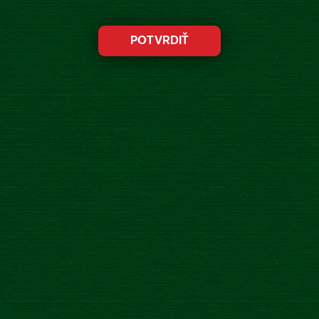
ďalšie dve obľúbené príchute.
Novinka
17.4.2018
Keďže vieme, ako si mnohí sledujú obsah cukru pri
konzumácii, rozšírili sme našu rodinku Zlatý Bažant Radler
0,0% Light o ďalšie dve obľúbené príchute. Vychutnajte si s
nami
Zlatý Bažant Radler 0,0% Citrón – Baza – Mäta
Light
s chuťou, ktorá Vás skvelo osvieži každý deň.