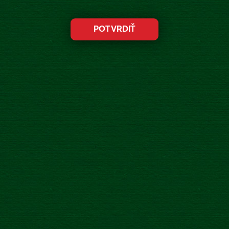
spotrebitel@heineken.com
+421 55 326 0270
Contact form
Name
*
E-mail
*
Vyberte si účel
*