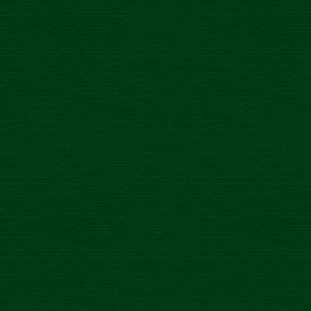
Správa
*
Dealership