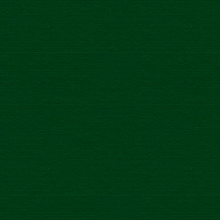
EAZLE
Nový portál pre online objednávky,
objednávajte nonstop 24/7.
0800 611 611
www.eazle.sk
Zákaznícky servis
Contact form
Name
*