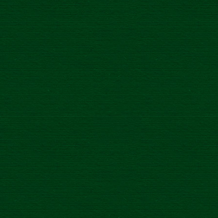
E-mail
*
Vyberte si pobočku
*
Správa
*