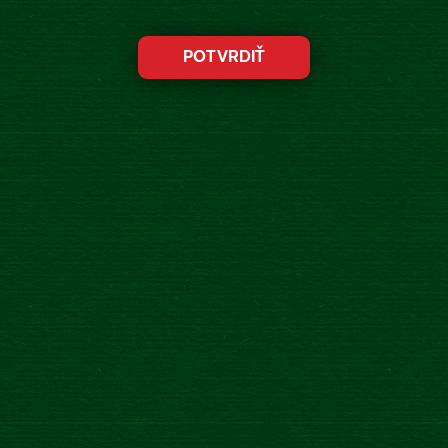
osvieženie je odteraz ešte osviežujúcejšie
Novinka
7.4.2025
MÁME NAŠĽAPANÚ NOVINKU!
PRICHÁDZA ZLATÝ BAŽANT
RADLER 0,0% ŠPORT