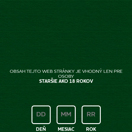
SK
Úvod
MÁME NAŠĽAPANÚ NOVINKU!...
MÁME NAŠĽAPANÚ
OBSAH TEJTO WEB STRÁNKY JE VHODNÝ LEN PRE
OSOBY
NOVINKU! PRICHÁDZA
STARŠIE AKO 18 ROKOV
ZLATÝ BAŽANT RADLER
0,0% ŠPORT
Pripravte sa! Naše legendárne slovenské
DEŇ
MESIAC
ROK