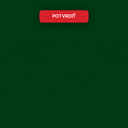
Zásobte sa ešte dnes a kúzelné sviatky máte
zaručené.
Šťastné a pokojné, Slovensko!
PREHRAŤ VIDEO
Novinka
20.12.2017