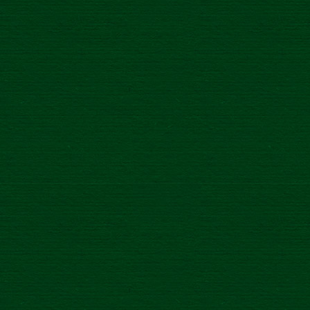
Farebné vysielanie televízie, novodobé výrobky a materiály
70. rokov zmenili tvár Vianoc na nepoznanie. My sme sa
tejto tvári pozreli priamo do očí, aby sme ľudí vrátili v čase o
pekných pár rokov dozadu, do obdobia 70. rokov.
Do doby, keď si susedia požičiavali cukor na perníčky a keď
namiesto e-mailov posielali pohľadnice s vianočnými a
novoročnými vinšmi.
Zlatý Bažant ´73 je pivom, ktoré prepája tradíciu s
inovatívnosťou značky a pôvodné metódy varenia s tými
súčasnými, no tiež staršiu a mladšiu generáciu majstrov
pivovarníkov, ktorí sa pri výrobe novinky delili o spoločné
nadšenie. A spájať bude aj naďalej – jeho príbeh, dizajn a
výnimočná chuť ulahodia mladým moderným
konzumentom, ako aj strednej či staršej generácii pivárov.
Želáme vám, aby ste tieto Vianoce žiarili šťastím. Rozpáľte
svetlá, uhaste svár a pripite si na výnimočný okamih
výnimočným ležiakom z roku´73.