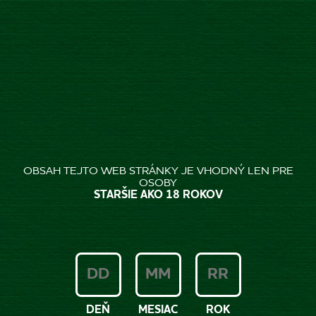
SK
Úvod
Aktuality
Pivo inšpirované minulosťou...
PIVO INŠPIROVANÉ
OBSAH TEJTO WEB STRÁNKY JE VHODNÝ LEN PRE
OSOBY
MINULOSŤOU PRINÁŠA
STARŠIE AKO 18 ROKOV
AUTENTICKÉ SVIATKY
Trvanlivý stromček s elektrickým osvetlením,
dary trvalej hodnoty a predovšetkým pivo
DEŇ
MESIAC
ROK
Zlatý Bažant ´73 rozžiaria moderné Vianoce.