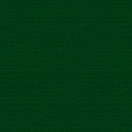
a
/
1.4.2021
RETICE, VŠETKY
RÉ!
STARŠIE