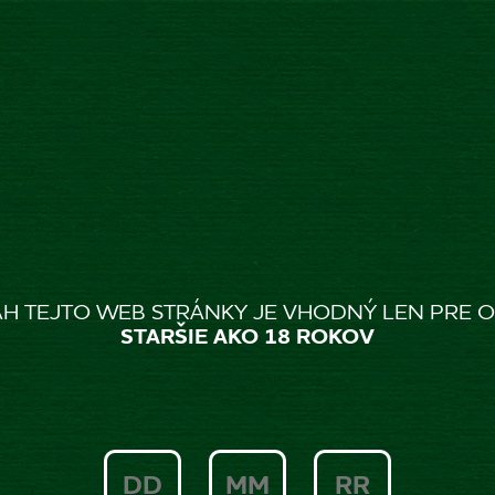
g
 VŠETKO, ČO JE TAKÉ N
H TEJTO WEB STRÁNKY JE VHODNÝ LEN PRE 
STARŠIE AKO 18 ROKOV
Zlatý Bažant oslavuje všetko, čo je také...naše
PREČÍTAŤ VIAC