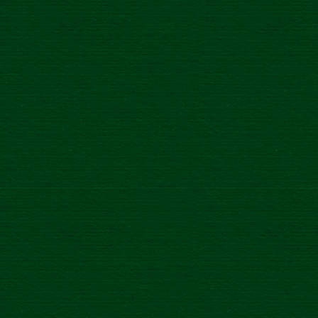
Novinka
/
5.5.2022
PRVÉ SLOVENSKÉ 0,0%
PŠENIČNÉ
/
21.3.2022