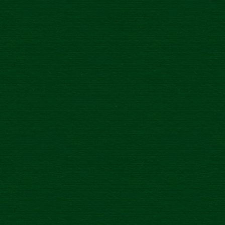
Novink
Novinka
/
3.5.2022
NOVÝ
0 % SMÄD 100 % NOVINKY
HUR
Súťaž
Súťaž
/
18.10.2021
NIE 