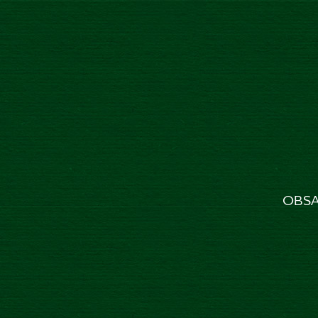
Úvod
Produkty
Pivovar
Súťaže
Blo
NA
OBSA