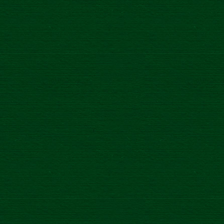
NÁŠ NAJLEPŠÍ LEŽIAK
Novinka
/
9.8.2021
EXTRA SVIEŽO DO CIEĽA