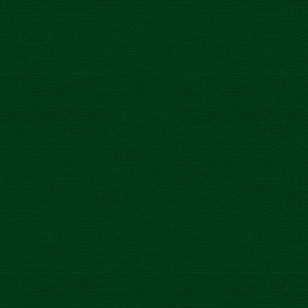
73
/
7.6.2021
ŽE V ROKU 2021