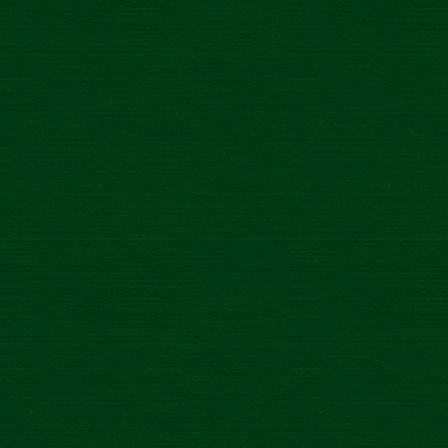
Novinka
/
27.5.2021
VEĽKÁ OLYMPIJSKÁ SÚŤAŽ
NOVŠIE