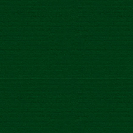
a
/
13.4.2022
 PIVNÝ ŠPECIÁL
BANOVSKÁ IPA
/
24.8.2021
JE JEDNO, KAM IDEŠ