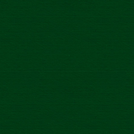
Novinka
/
3.5.2021
Novink
NA ZDRAVIE SLOVENSKO,
DO T
NA ZDRAVIE NAŠIM SNOM!
DOB
1
2
3
4
5
6