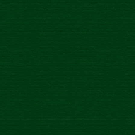
ZALIETAJ SI S BAŽANTOM!
NA ’
Udalosť
/
25.6.2021
Súťaž
BAŽANT KINEMATOGRAF
2021 BUDE!
SÚŤA