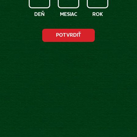
DEŇ
MESIAC
ROK
4.8.2025