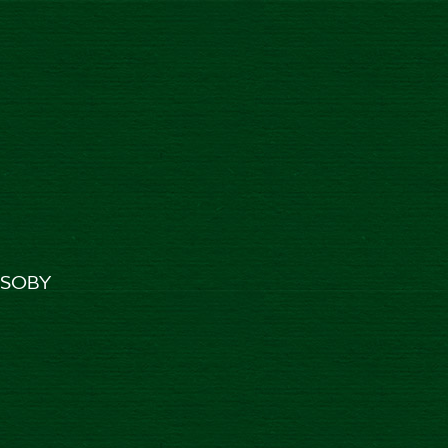
Aktuality
Kontakt
SK
EN
AŠE
OSOBY
!