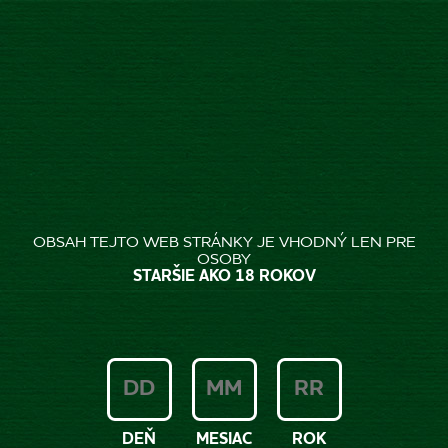
SK
NA VŠETKO, ČO JE TAKÉ
NAŠE
OBSAH TEJTO WEB STRÁNKY JE VHODNÝ LEN PRE
OSOBY
STARŠIE AKO 18 ROKOV
PREČÍTAŤ VIAC
4.8.2025
DEŇ
MESIAC
ROK